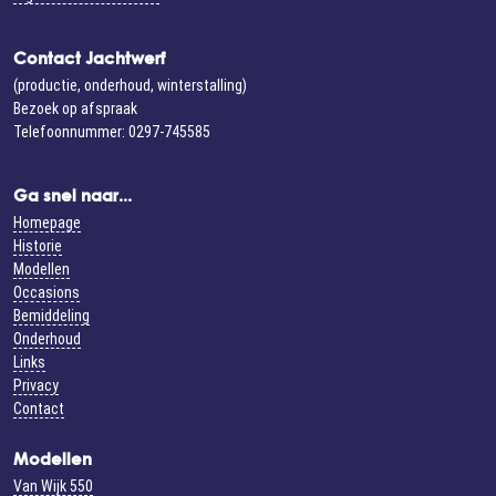
Contact Jachtwerf
(productie, onderhoud, winterstalling)
Bezoek op afspraak
Telefoonnummer: 0297-745585
Ga snel naar...
Homepage
Historie
Modellen
Occasions
Bemiddeling
Onderhoud
Links
Privacy
Contact
Modellen
Van Wijk 550