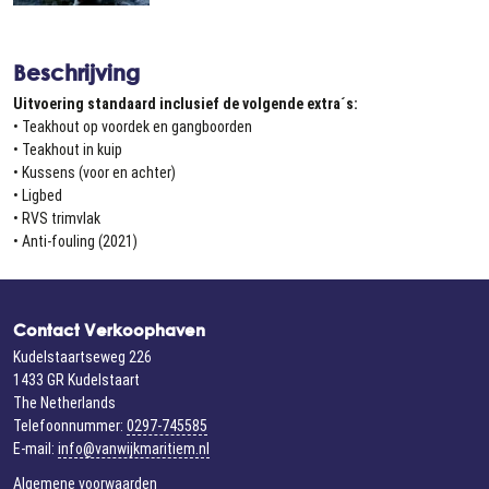
Beschrijving
Uitvoering standaard inclusief de volgende extra´s:
• Teakhout op voordek en gangboorden
• Teakhout in kuip
• Kussens (voor en achter)
• Ligbed
• RVS trimvlak
• Anti-fouling (2021)
Contact Verkoophaven
Kudelstaartseweg 226
1433 GR Kudelstaart
The Netherlands
Telefoonnummer:
0297-745585
E-mail:
info@vanwijkmaritiem.nl
Algemene voorwaarden