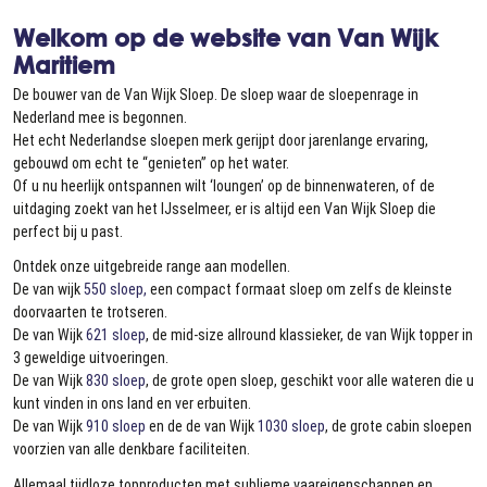
Welkom op de website van Van Wijk
Maritiem
De bouwer van de Van Wijk Sloep. De sloep waar de sloepenrage in
Nederland mee is begonnen.
Het echt Nederlandse sloepen merk gerijpt door jarenlange ervaring,
gebouwd om echt te “genieten” op het water.
Of u nu heerlijk ontspannen wilt ‘loungen’ op de binnenwateren, of de
uitdaging zoekt van het IJsselmeer, er is altijd een Van Wijk Sloep die
perfect bij u past.
Ontdek onze uitgebreide range aan modellen.
De van wijk
550 sloep,
een compact formaat sloep om zelfs de kleinste
doorvaarten te trotseren.
De van Wijk
621 sloep
, de mid-size allround klassieker, de van Wijk topper in
3 geweldige uitvoeringen.
De van Wijk
830 sloep
, de grote open sloep, geschikt voor alle wateren die u
kunt vinden in ons land en ver erbuiten.
De van Wijk
910 sloep
en de de van Wijk
1030 sloep
, de grote cabin sloepen
voorzien van alle denkbare faciliteiten.
Allemaal tijdloze topproducten met sublieme vaareigenschappen en