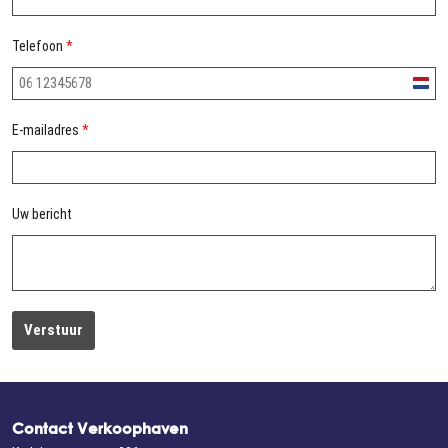
Telefoon
*
Nethe
+31
E-mailadres
*
Uw bericht
Verstuur
Contact Verkoophaven