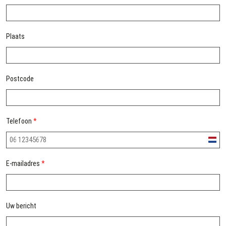
Plaats
Postcode
Telefoon
*
Nethe
+31
E-mailadres
*
Uw bericht